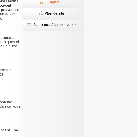
aires moins
Signet
peuvent
, peuvent se
Plan de site
’un de ces
e.
S'abonner à las nouvelles
 Cependant,
hroniques et
e un autre
ouvenez.
 ce
 d’un
problème,
plus où vous
nt dans une