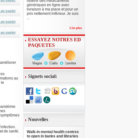
 au panier
obtenir des médicaments
génériques en ligne avec
livraison à ma place et pour un
 au panier
prix nettement inférieur. Je suis
...
 au panier
Lire plus
 au panier
ESSAYEZ NOTRES ED
PAQUETES
 améliorer
res
Signets social:
rmations au
 le
a pandémie
mes
Des symptômes
Nouvelles
infection.
at de santé.
Walk-in mental health centres
to open in banks and libraries