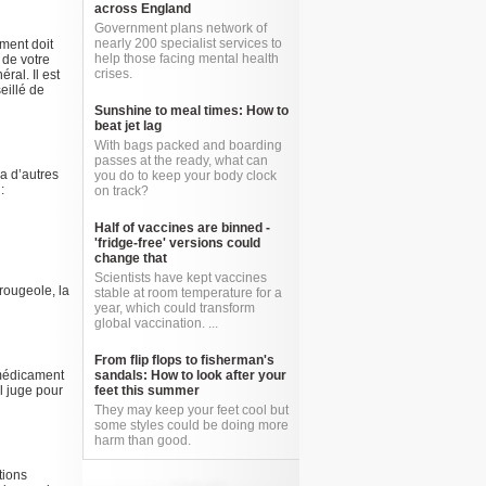
across England
Government plans network of
nearly 200 specialist services to
ement doit
help those facing mental health
 de votre
crises.
ral. Il est
eillé de
Sunshine to meal times: How to
beat jet lag
With bags packed and boarding
passes at the ready, what can
a d’autres
you do to keep your body clock
:
on track?
Half of vaccines are binned -
'fridge-free' versions could
change that
Scientists have kept vaccines
rougeole, la
stable at room temperature for a
year, which could transform
global vaccination. ...
From flip flops to fisherman's
 médicament
sandals: How to look after your
l juge pour
feet this summer
They may keep your feet cool but
some styles could be doing more
harm than good.
tions