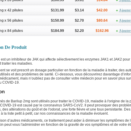
mg x 28 pilules
$100.99
$3.61
$14.84
Ajouter
mg x 42 pilules
$131.99
$3.14
$42.00
Ajouter
mg x 56 pilules
$150.99
$2.70
$80.64
Ajouter
mg x 84 pilules
$184.99
$2.20
$162.96
Ajouter
on De Produit
 est un inhibiteur de JAK qui affecte sélectivement les enzymes JAK1 et JAK2 pour
t traiter les maladies.
nt se voit prescrit un dosage particulier en fonction de la maladie à traiter, des aut
 utilisés et des problèmes de santé. Ci-dessous, vous découvrirez davantage d’info
médicament, mais n’oubliez pas de consulter votre médecin pour en savoir plus sur
du COVID-19.
ion
s de Barilup 2mg sont utilisés pour traiter le COVID-19, maladie à l'origine de l
e COVID-19 est causé par le coronavirus SARS-CoV2. Il peut provoquer des problè
s, des altérations du goût et de l'odorat, une forte fièvre et une toux persistante. 
 à la liste petit à petit, car nos connaissances de la maladie évoluent.
son d’autres médicaments, ce traitement peut aider à diminuer les symptômes de l’
n peut vous l'administrer en fonction de la gravité de vos symptômes et de votre ét