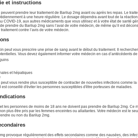
e et instructions
 peuvent prendre leur traitement de Barilup 2mg avant ou après les repas. Le trait
otidiennement à une heure régulière. Le dosage dépendra avant tout de la réaction
 COVID-19, aux autres médicaments que vous utilisez et à votre état de santé géné
 de prendre du Barilup 2mg sans l’aval de votre médecin, de même qu’il est décons
 traitement contre l’avis de votre médecin.
ions
n peut vous prescrire une prise de sang avant le début du traitement. Il rechercher
potentielles. Vous devez également informer votre médecin en cas d’antécédents de 
nguins
nales et hépatiques
e
 peut vous rendre plus susceptible de contracter de nouvelles infections comme la 
 Il est conseillé d'éviter les personnes susceptibles d'être porteuses de maladies.
ndications
 et les personnes de moins de 18 ans ne doivent pas prendre de Barilup 2mg. Ce
non plus être pris par les femmes enceintes ou allaitantes. Votre médecin est le seu
prendre ou non du Barilup 2mg.
econdaires
2mg provoque régulièrement des effets secondaires comme des nausées, des infec