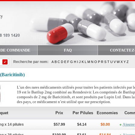
 DE COMMANDE
FAQ
CONTACTEZ
Recherche par nom:
A
B
C
D
E
F
G
H
I
J
K
L
M
N
O
P
R
S
T
U
V
W
X
Y
Z
(Baricitinib)
L’un des rares médicaments utilisés pour traiter les patients infectés par
19 est le Barilup 2mg combiné au Remdesivir. Les comprimés de Barilu
composés de 2 mg de Baricitinib, et sont produits par Lupin Ltd. Dans la
des pays, ce médicament n’est utilisé que sur prescription.
quet
Prix
Per Pilules
Economies
Com
mg x 14 pilules
$57.99
$4.14
$0.00
Ajouter