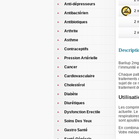
2 
Anti-dépresseurs
2 
Antibactérien
2 
Antibiotiques
Arthrite
2 
Asthme
Contraceptifs
Descripti
Pression Artérielle
Barilup 2mg
Cancer
l’immunité e
Chaque patie
Cardiovasculaire
traitements
sujet de ce 
Cholestérol
traitement 
Diabète
Utilisat
Diurétiques
Les comprimé
actuelle. L
Dysfonction Erectile
respiratoire
sont ajoutés
Soins Des Yeux
En combinai
Gastro Santé
Votre médeci