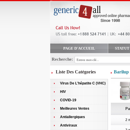
PAGE D'ACCUEIL
STATUT
Recherche:
Liste Des Catégories
Barilup
Virus De L'hépatite C (VHC)
HIV
COVID-19
Meilleures Ventes
Pa
Antiallergiques
2 
Antiviraux