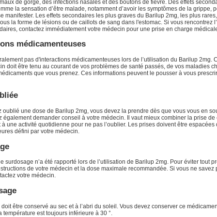
 maux de gorge, des infections nasales et des boutons de fièvre. Des effets second
omme la sensation d’être malade, notamment d’avoir les symptômes de la grippe, 
 manifester. Les effets secondaires les plus graves du Barilup 2mg, les plus rares
ous la forme de lésions ou de caillots de sang dans l'estomac. Si vous rencontrez l
ndaires, contactez immédiatement votre médecin pour une prise en charge médical
tions médicamenteuses
éralement pas d'interactions médicamenteuses lors de l’utilisation du Barilup 2mg.
in doit être tenu au courant de vos problèmes de santé passés, de vos maladies c
médicaments que vous prenez. Ces informations peuvent le pousser à vous prescrir
bliée
z oublié une dose de Barilup 2mg, vous devez la prendre dès que vous vous en s
 également demander conseil à votre médecin. Il vaut mieux combiner la prise de
 une activité quotidienne pour ne pas l’oublier. Les prises doivent être espacées
ures défini par votre médecin.
age
 surdosage n’a été rapporté lors de l’utilisation de Barilup 2mg. Pour éviter tout 
instructions de votre médecin et la dose maximale recommandée. Si vous ne savez 
tactez votre médecin.
sage
 doit être conservé au sec et à l’abri du soleil. Vous devez conserver ce médicame
a température est toujours inférieure à 30 °.