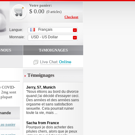
Votre panier:
$
0.00
(0
articles
)
Checkout
Français
Langue:
Monnaie:
USD - US Dollar
-NOUS
TéMOIGNAGES
Témoignages
 le COVID-
Jerry, 57, Munich
"Nous étions au bord du divorce
p 2mg sont
quand j'ai décidé d'essayer ceci.
 plupart
Des années et des années sans
orgasme et sans satisfaction
sexuelle. Cela pourrait ruiner
mande
toute la vie, mais ...
Sacha from France
 au panier
Pourquoi je dois acheter des
pilules chers, alors que je peux