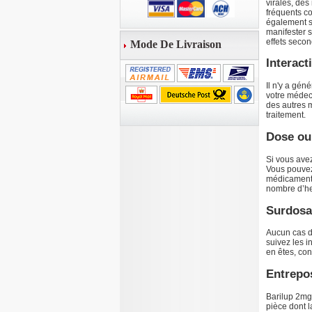
virales, des
fréquents c
également se
manifester s
effets seco
Mode De Livraison
Interac
Il n'y a gén
votre médec
des autres 
traitement.
Dose ou
Si vous ave
Vous pouvez
médicament à
nombre d’he
Surdos
Aucun cas de
suivez les 
en êtes, con
Entrepo
Barilup 2mg
pièce dont l