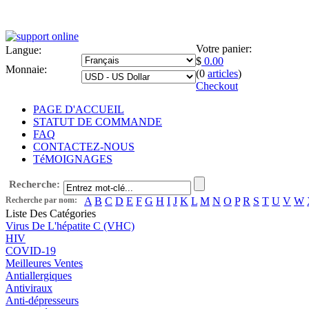
Votre panier:
Langue:
$
0.00
Monnaie:
(0
articles
)
Checkout
PAGE D'ACCUEIL
STATUT DE COMMANDE
FAQ
CONTACTEZ-NOUS
TéMOIGNAGES
Recherche:
Recherche par nom:
A
B
C
D
E
F
G
H
I
J
K
L
M
N
O
P
R
S
T
U
V
W
Liste Des Catégories
Virus De L'hépatite C (VHC)
HIV
COVID-19
Meilleures Ventes
Antiallergiques
Antiviraux
Anti-dépresseurs