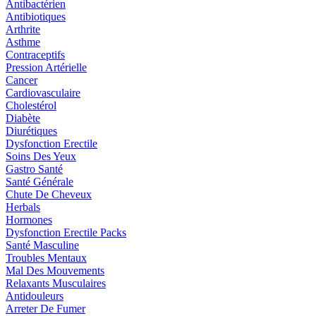
Antibactérien
Antibiotiques
Arthrite
Asthme
Contraceptifs
Pression Artérielle
Cancer
Cardiovasculaire
Cholestérol
Diabète
Diurétiques
Dysfonction Erectile
Soins Des Yeux
Gastro Santé
Santé Générale
Chute De Cheveux
Herbals
Hormones
Dysfonction Erectile Packs
Santé Masculine
Troubles Mentaux
Mal Des Mouvements
Relaxants Musculaires
Antidouleurs
Arreter De Fumer