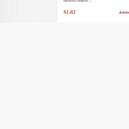
désirent obtenir ...
$1.82
Achet