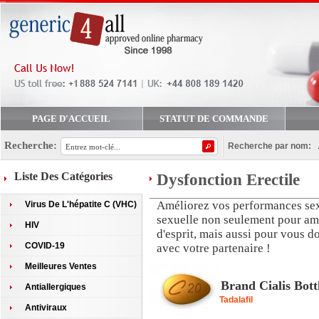
PAGE D'ACCUEIL
STATUT DE COMMANDE
Recherche:
Recherche par nom:
Liste Des Catégories
Dysfonction Erectile
Améliorez vos performances sex
Virus De L'hépatite C (VHC)
sexuelle non seulement pour amé
HIV
d'esprit, mais aussi pour vous d
COVID-19
avec votre partenaire !
Meilleures Ventes
Brand Cialis Bott
Antiallergiques
Tadalafil
Antiviraux