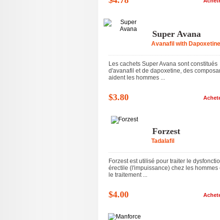
$4.78
Achet
Super Avana
Avanafil with Dapoxetin
Les cachets Super Avana sont constitués
d'avanafil et de dapoxetine, des composa
aident les hommes ...
$3.80
Achet
Forzest
Tadalafil
Forzest est utilisé pour traiter le dysfoncti
érectile (l'impuissance) chez les hommes 
le traitement ...
$4.00
Achet