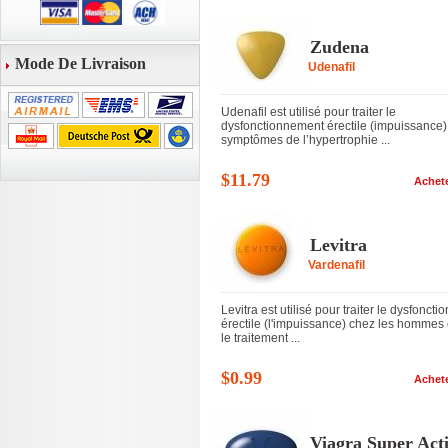
Zudena
Mode De Livraison
Udenafil
Udenafil est utilisé pour traiter le
dysfonctionnement érectile (impuissance) 
symptômes de l’hypertrophie ...
$11.79
Achet
Levitra
Vardenafil
Levitra est utilisé pour traiter le dysfonctio
érectile (l'impuissance) chez les hommes 
le traitement ...
$0.99
Achet
Viagra Super Act