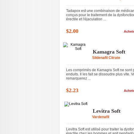
Tadapox est une combinaison de médica
conçus pour le traitement de la dysfonctio
érectile et l'éjaculation ...
$2.00
Achet
Kamagra Soft
Sildenafil Citrate
Les comprimés de Kamagra Soft ne sont 
enduits. Il les fait se dissoudre plus vite. 
remarquerez ...
$2.23
Achet
Levitra Soft
Vardenafil
Levitra Soft est utilisé pour traiter la dysfo
érectile chez les hommes et agit pendant