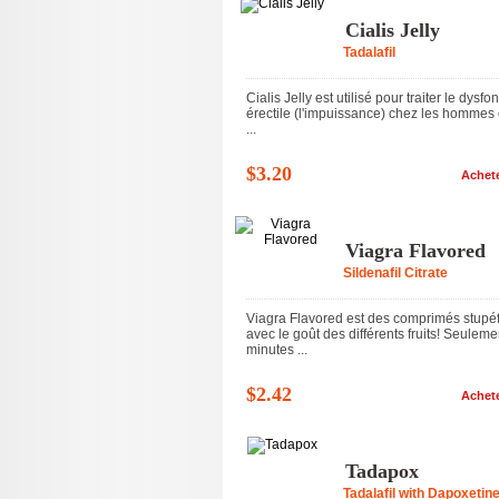
Cialis Jelly
Tadalafil
Cialis Jelly est utilisé pour traiter le dysfo
érectile (l'impuissance) chez les hommes 
...
$3.20
Achet
Viagra Flavored
Sildenafil Citrate
Viagra Flavored est des comprimés stupéf
avec le goût des différents fruits! Seulem
minutes ...
$2.42
Achet
Tadapox
Tadalafil with Dapoxetin