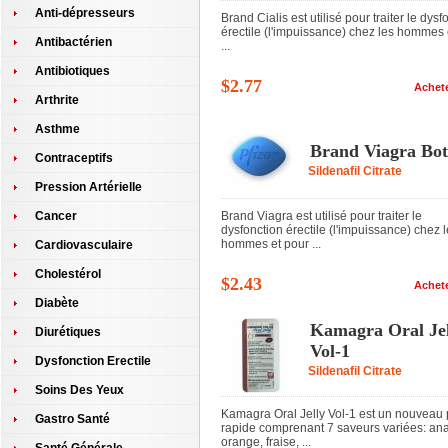
Anti-dépresseurs
Brand Cialis est utilisé pour traiter le dysf
érectile (l'impuissance) chez les hommes 
Antibactérien
...
Antibiotiques
$2.77
Achet
Arthrite
Asthme
Brand Viagra Bot
Contraceptifs
Sildenafil Citrate
Pression Artérielle
Cancer
Brand Viagra est utilisé pour traiter le
dysfonction érectile (l'impuissance) chez 
hommes et pour ...
Cardiovasculaire
Cholestérol
$2.43
Achet
Diabète
Kamagra Oral Jel
Diurétiques
Vol-1
Dysfonction Erectile
Sildenafil Citrate
Soins Des Yeux
Kamagra Oral Jelly Vol-1 est un nouveau
Gastro Santé
rapide comprenant 7 saveurs variées: an
orange, fraise, ...