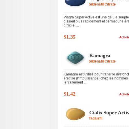
Sildenafil Citrate
Viagra Super Active est une gélule souple
dissout plus rapidement et permet une ér
difficile. ...
$1.35
Achet
Kamagra
Sildenafil Citrate
Kamagra est utilisé pour traiter le dysfonc
érectile (l'impuissance) chez les hommes 
le traitement ...
$1.42
Achet
Cialis Super Acti
Tadalafil