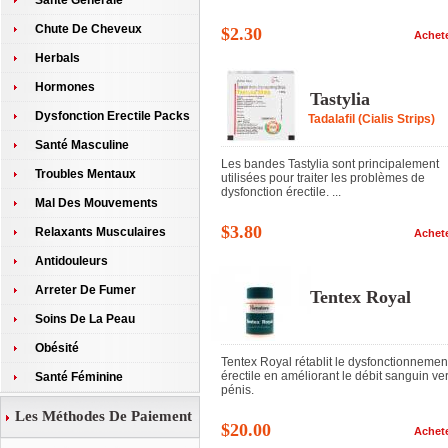
Santé Générale
Chute De Cheveux
$2.30
Achet
Herbals
Hormones
Tastylia
Dysfonction Erectile Packs
Tadalafil (Cialis Strips)
Santé Masculine
Les bandes Tastylia sont principalement
Troubles Mentaux
utilisées pour traiter les problèmes de
dysfonction érectile. ...
Mal Des Mouvements
$3.80
Relaxants Musculaires
Achet
Antidouleurs
Arreter De Fumer
Tentex Royal
Soins De La Peau
Obésité
Tentex Royal rétablit le dysfonctionnemen
érectile en améliorant le débit sanguin ver
Santé Féminine
pénis.
Les Méthodes De Paiement
$20.00
Achet