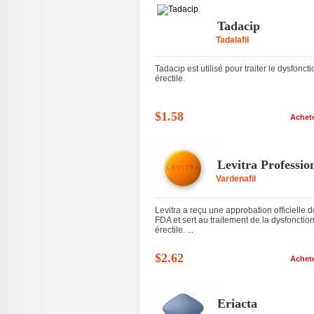
Tadacip
Tadalafil
Tadacip est utilisé pour traiter le dysfoncti
érectile.
$1.58
Achet
Levitra Professio
Vardenafil
Levitra a reçu une approbation officielle d
FDA et sert au traitement de la dysfonctio
érectile. ...
$2.62
Achet
Eriacta