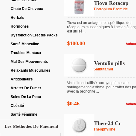
Santé Générale
Tiova Rotacap
Chute De Cheveux
Tiotropium Bromide
Herbals
Tiova est un antagoniste spécifique des
Hormones
récepteurs muscariniques à l’action à lon
est utilisé ...
Dysfonction Erectile Packs
$100.00
Santé Masculine
Achet
Troubles Mentaux
Mal Des Mouvements
Ventolin pills
Salbutamol
Relaxants Musculaires
Antidouleurs
Ventolin est utilisé aux symptômes de
soulagement d'asthme, pour traiter des pa
Arreter De Fumer
avec la bronchite ...
Soins De La Peau
$0.46
Achet
Obésité
Santé Féminine
Theo-24 Cr
Les Méthodes De Paiement
Theophylline