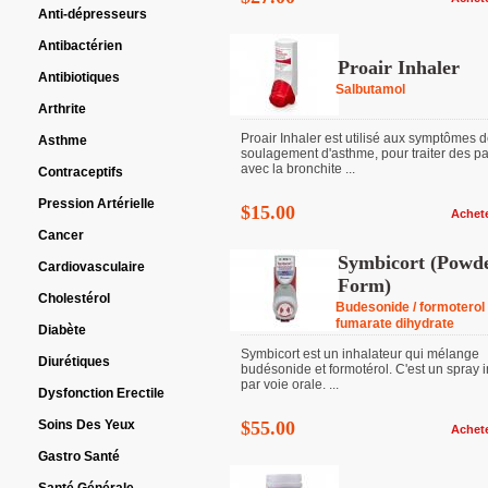
Anti-dépresseurs
Antibactérien
Proair Inhaler
Antibiotiques
Salbutamol
Arthrite
Proair Inhaler est utilisé aux symptômes 
Asthme
soulagement d'asthme, pour traiter des pa
avec la bronchite ...
Contraceptifs
Pression Artérielle
$15.00
Achet
Cancer
Symbicort (Powd
Cardiovasculaire
Form)
Cholestérol
Budesonide / formoterol
fumarate dihydrate
Diabète
Symbicort est un inhalateur qui mélange
Diurétiques
budésonide et formotérol. C'est un spray 
par voie orale. ...
Dysfonction Erectile
Soins Des Yeux
$55.00
Achet
Gastro Santé