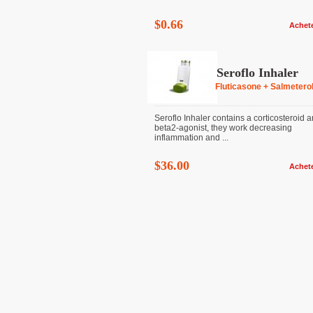
$0.66
Achet
Seroflo Inhaler
Fluticasone + Salmetero
Seroflo Inhaler contains a corticosteroid 
beta2-agonist, they work decreasing
inflammation and ...
$36.00
Achet