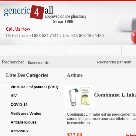
PAGE D'ACCUEIL
STATUT DE COMMANDE
Recherche:
Recherche par nom:
Liste Des Catégories
Asthme
Virus De L'hépatite C (VHC)
Combimist L Inha
HIV
COVID-19
Meilleures Ventes
Combimist L Inhaler est un médicament b
connu très apprécié pour ses effets sur l'
Antiallergiques
la constriction ...
Antiviraux
$27.00
Achet