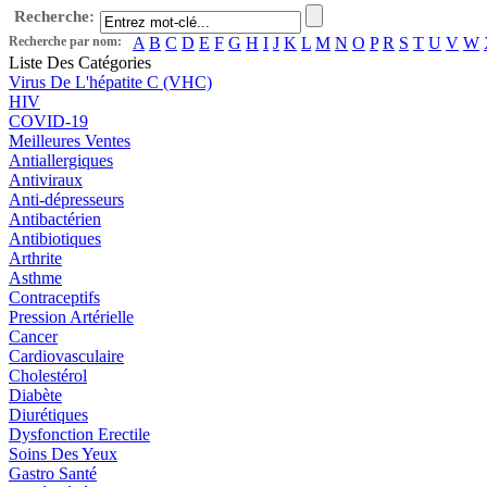
Recherche:
Recherche par nom:
A
B
C
D
E
F
G
H
I
J
K
L
M
N
O
P
R
S
T
U
V
W
Liste Des Catégories
Virus De L'hépatite C (VHC)
HIV
COVID-19
Meilleures Ventes
Antiallergiques
Antiviraux
Anti-dépresseurs
Antibactérien
Antibiotiques
Arthrite
Asthme
Contraceptifs
Pression Artérielle
Cancer
Cardiovasculaire
Cholestérol
Diabète
Diurétiques
Dysfonction Erectile
Soins Des Yeux
Gastro Santé