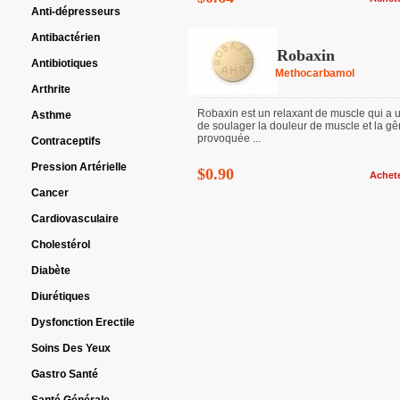
Anti-dépresseurs
Antibactérien
Robaxin
Antibiotiques
Methocarbamol
Arthrite
Robaxin est un relaxant de muscle qui a ut
Asthme
de soulager la douleur de muscle et la g
provoquée ...
Contraceptifs
Pression Artérielle
$0.90
Achet
Cancer
Cardiovasculaire
Cholestérol
Diabète
Diurétiques
Dysfonction Erectile
Soins Des Yeux
Gastro Santé