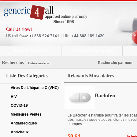
PAGE D'ACCUEIL
STATUT DE COMMANDE
Recherche:
Recherche par nom:
Liste Des Catégories
Relaxants Musculaires
Virus De L'hépatite C (VHC)
Baclofen
HIV
COVID-19
Meilleures Ventes
Le Baclofen est utilisé pour traiter les sp
des muscles squelettiques, clonus muscul
Antiallergiques
crampes ...
Antiviraux
$0.64
Achet