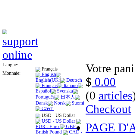
Votre pani
Langue:
Français
Monnaie:
English
$
0.00
English(UK)
Deutsch
Français
Italiano
Español
Svenska
(0
articles
Português
日本人
Dansk
Norsk
Suomi
Checkout
Czech
USD - US Dollar
USD - US Dollar
PAGE D'
EUR - Euro
GBP -
British Pound
CAD -