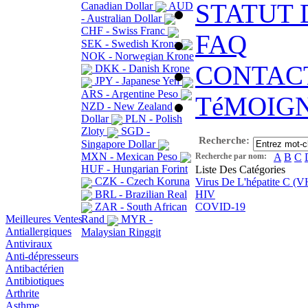
STATUT
Canadian Dollar
AUD
- Australian Dollar
CHF - Swiss Franc
FAQ
SEK - Swedish Krona
NOK - Norwegian Krone
CONTAC
DKK - Danish Krone
JPY - Japanese Yen
ARS - Argentine Peso
TéMOIG
NZD - New Zealand
Dollar
PLN - Polish
Zloty
SGD -
Recherche:
Singapore Dollar
MXN - Mexican Peso
Recherche par nom:
A
B
C
HUF - Hungarian Forint
Liste Des Catégories
CZK - Czech Koruna
Virus De L'hépatite C (
BRL - Brazilian Real
HIV
ZAR - South African
COVID-19
Meilleures Ventes
Rand
MYR -
Antiallergiques
Malaysian Ringgit
Antiviraux
Anti-dépresseurs
Antibactérien
Antibiotiques
Arthrite
Asthme