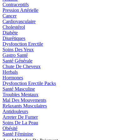
Contraceptifs
Pression Artérielle
Cancer
Cardiovasculaire
Cholestérol
Diabète
Diurétiques
Dysfonction Erectile
Soins Des Yeux
Gastro Santé
Santé Générale
Chute De Cheveux
Herbals
Hormones
Dysfonction Erectile Packs
Santé Masculine
Troubles Mentaux
Mal Des Mouvements
Relaxants Musculaires
Antidouleurs
Arreter De Fumer
Soins De La Peau
Obésité
Santé Féminine