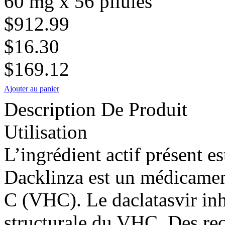
60 mg x 56 pilules
$912.99
$16.30
$169.12
Ajouter au panier
Description De Produit
Utilisation
L’ingrédient actif présent es
Dacklinza est un médicament
C (VHC). Le daclatasvir in
structurale du VHC. Des rec